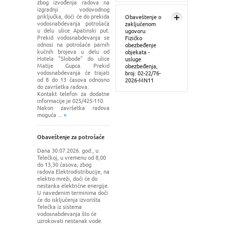
zbog izvođenja radova na
izgradnji vodovodnog
priključka, doći će do prekida
Obaveštenje o
vodosnabdevanja potrošača
zaključenom
u delu ulice Apatinski put.
ugovoru:
Prekid vodosnabdevanja se
Fizičko
odnosi na potrošače parnih
obezbeđenje
kućnih brojeva u delu od
objekata -
Hotela "Slobode" do ulice
usluge
Matije Gupca. Prekid
obezbeđenja,
vodosnabdevanja će trajati
broj: 02-22/76-
od 8 do 13 časova odnosno
2026-MN11
do završetka radova.
Kontakt telefon za dodatne
informacije je 025/425-110.
Nakon završetka radova
moguća ...
»
Obaveštenje za potrošače
Dana 30.07.2026. god., u
Telečkoj, u vremenu od 8,00
do 13,30 časova, zbog
radova Elektrodistribucije, na
elektro mreži, doći će do
nestanka električne energije.
U navedenim terminima doći
će do isključenja izvorišta
Telečka iz sistema
vodosnabdevanja što će
uzrokovati nestanak vode.