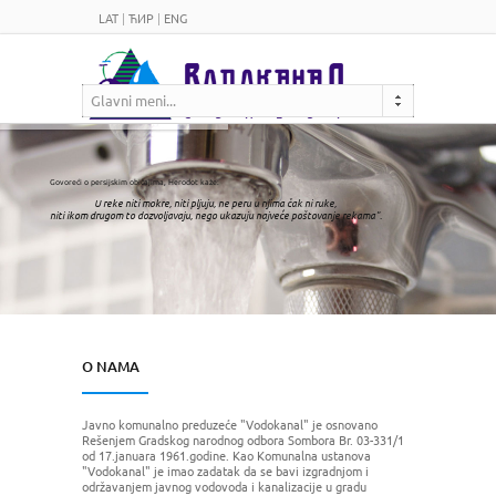
LAT
|
ЋИР
|
ENG
Glavni meni...
Govoreći o persijskim običajima, Herodot kaže:
U reke niti mokre, niti pljuju, ne peru u njima čak ni ruke,
niti ikom drugom to dozvoljavaju, nego ukazuju najveće poštovanje rekama"
.
O NAMA
Javno komunalno preduzeće "Vodokanal" je osnovano
Rešenjem Gradskog narodnog odbora Sombora Br. 03-331/1
od 17.januara 1961.godine. Kao Komunalna ustanova
"Vodokanal" je imao zadatak da se bavi izgradnjom i
održavanjem javnog vodovoda i kanalizacije u gradu