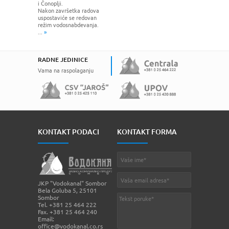
i Čonoplji.
Nakon završetka radova
uspostaviće se redovan
režim vodosnabdevanja.
...
»
RADNE JEDINICE
Vama na raspolaganju
KONTAKT PODACI
KONTAKT FORMA
JKP "Vodokanal" Sombor
Bela Goluba 5, 25101
Sombor
Tel. +381 25 464 222
Fax. +381 25 464 240
Email:
office@vodokanal.co.rs