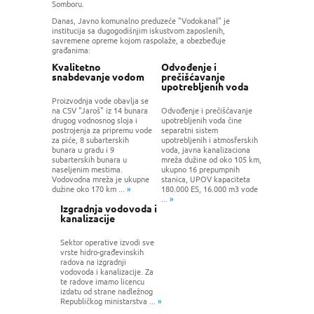
Somboru.
Danas, Javno komunalno preduzeće "Vodokanal" je
institucija sa dugogodišnjim iskustvom zaposlenih,
savremene opreme kojom raspolaže, a obezbeđuje
građanima:
Kvalitetno
Odvođenje i
snabdevanje vodom
prečišćavanje
upotrebljenih voda
Proizvodnja vode obavlja se
na CSV "Jaroš" iz 14 bunara
Odvođenje i prečišćavanje
drugog vodnosnog sloja i
upotrebljenih voda čine
postrojenja za pripremu vode
separatni sistem
za piće, 8 subarterskih
upotrebljenih i atmosferskih
bunara u gradu i 9
voda, javna kanalizaciona
subarterskih bunara u
mreža dužine od oko 105 km,
naseljenim mestima.
ukupno 16 prepumpnih
Vodovodna mreža je ukupne
stanica, UPOV kapaciteta
dužine oko 170 km ...
»
180.000 ES, 16.000 m3 vode
...
»
Izgradnja vodovoda i
kanalizacije
Sektor operative izvodi sve
vrste hidro-građevinskih
radova na izgradnji
vodovoda i kanalizacije. Za
te radove imamo licencu
izdatu od strane nadležnog
Republičkog ministarstva ...
»