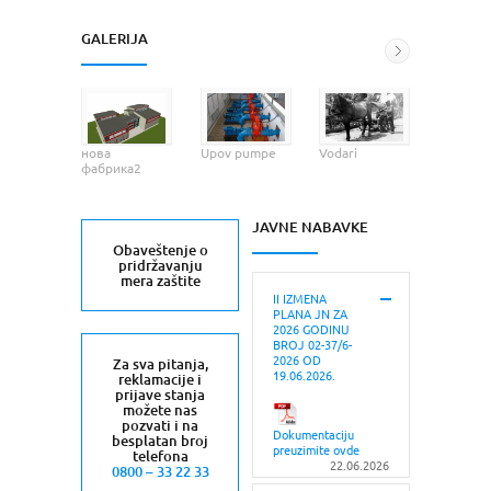
GALERIJA
нова
Upov pumpe
Vodari
Jaroš, ae
фабрика2
JAVNE NABAVKE
Obaveštenje o
pridržavanju
mera zaštite
II IZMENA
PLANA JN ZA
2026 GODINU
BROJ 02-37/6-
2026 OD
Za sva pitanja,
19.06.2026.
reklamacije i
prijave stanja
možete nas
pozvati i na
Dokumentaciju
besplatan broj
preuzimite ovde
telefona
22.06.2026
0800 – 33 22 33