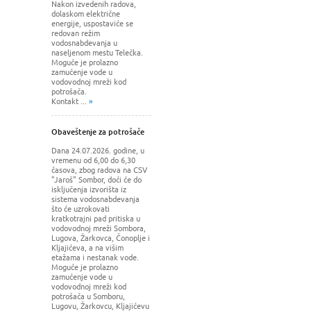
Nakon izvedenih radova,
dolaskom električne
energije, uspostaviće se
redovan režim
vodosnabdevanja u
naseljenom mestu Telečka.
Moguće je prolazno
zamućenje vode u
vodovodnoj mreži kod
potrošača.
Kontakt ...
»
Obaveštenje za potrošače
Dana 24.07.2026. godine, u
vremenu od 6,00 do 6,30
časova, zbog radova na CSV
"Jaroš" Sombor, doći će do
isključenja izvorišta iz
sistema vodosnabdevanja
što će uzrokovati
kratkotrajni pad pritiska u
vodovodnoj mreži Sombora,
Lugova, Žarkovca, Čonoplje i
Kljajićeva, a na višim
etažama i nestanak vode.
Moguće je prolazno
zamućenje vode u
vodovodnoj mreži kod
potrošača u Somboru,
Lugovu, Žarkovcu, Kljajićevu