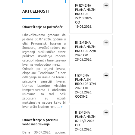
IV IZMENA
PLANA NNZN
AKTUELNOSTI
BROJ 02-
22/10-2026
OD
19.06.2026.
Obaveštenje za potrošače
Obaveštavamo građane da
je dana 30.07.2026. godine u
III IZMENA
ulici Prvomajski bulevar u
PLANA NNZN
Somboru, izvođač radova na
BROJ 02-22/8-
izgradnji biciklističke staze
2026 OD
prilikom izvođenja radova
28.05.2026.
oštetio hidrant i time izazvao
kvar na vodovodnoj mreži.
Odmah po prijavi kvara,
ekipe JKP "Vodokanal"-a bez
I IZMENA
odlaganja su izašle na teren i
PLANA JN
pristupile sanaciji kvara.
BROJ 02-37/4-
Uprkos izuzetno visokim
2026 OD
temperaturama i otežanim
24.03.2026.
uslovima za rad, naši
GODINE
zaposleni su uložili
maksimalne napore kako bi
kvar u što kraćem roku ...
»
II IZMENA
PLANA NNZN
Obaveštenje o prekidu
02-22/6-2026
vodosnabdevanja
OD
24.03.2026.
Dana 30.07.2026. godine,