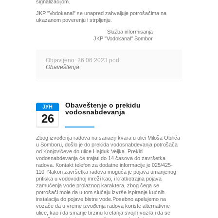
signalizacijom.
JKP "Vodokanal" se unapred zahvaljuje potrošačima na
ukazanom poverenju i strpljenju.
Služba informisanja
JKP "Vodokanal" Sombor
Objavljeno: 26.06.2023 pod
Obaveštenja
Obaveštenje o prekidu
ЈУН
vodosnabdevanja
26
Zbog izvođenja radova na sanaciji kvara u ulici Miloša Obilića
u Somboru, došlo je do prekida vodosnabdevanja potrošača
od Konjovićeve do ulice Hajduk Veljka. Prekid
vodosnabdevanja će trajati do 14 časova do završetka
radova. Kontakt telefon za dodatne informacije je 025/425-
110. Nakon završetka radova moguća je pojava umanjenog
pritiska u vodovodnoj mreži kao, i kratkotrajna pojava
zamućenja vode prolaznog karaktera, zbog čega se
potrošači mole da u tom slučaju izvrše ispiranje kućnih
instalacija do pojave bistre vode.Posebno apelujemo na
vozače da u vreme izvođenja radova koriste alternativne
ulice, kao i da smanje brzinu kretanja svojih vozila i da se