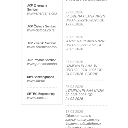
JKP Energana
Sombor
22.06.2026
www.energana.co.rs
IV IZMENA PLANA NNZN
BROJ 02-22/10-2026 OD
19.06.2026.
JKP Čistoća Sombor
www.cistoca.co.rs
28.05.2026
III IZMENA PLANA NNZN
JKP Zelenilo Sombor
BROJ 02-22/8-2026 OD
www.zelenilosombor.co.rs
28.05.2026.
JKP Prostor Sombor
25.03.2026
www.prostorsombor.rs
I IZMENA PLANA JN
BROJ 02-37/4-2026 OD
24.03.2026. GODINE
KfW Bankengruppe
www.kfw.de
25.03.2026
II IZMENA PLANA NNZN
SETEC Engineering
02-22/6-2026 OD
www.setec.at
24.03.2026.
13.03.2026
Обавештење о
закљученом уговору:
Физичко обезбеђење
објеката - услуге