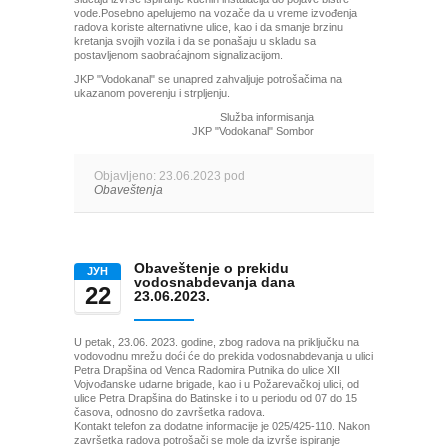
vode.Posebno apelujemo na vozače da u vreme izvođenja
radova koriste alternativne ulice, kao i da smanje brzinu
kretanja svojih vozila i da se ponašaju u skladu sa
postavljenom saobraćajnom signalizacijom.
JKP "Vodokanal" se unapred zahvaljuje potrošačima na
ukazanom poverenju i strpljenju.
Služba informisanja
JKP "Vodokanal" Sombor
Objavljeno: 23.06.2023 pod
Obaveštenja
Obaveštenje o prekidu
ЈУН
vodosnabdevanja dana
22
23.06.2023.
U petak, 23.06. 2023. godine, zbog radova na priključku na
vodovodnu mrežu doći će do prekida vodosnabdevanja u ulici
Petra Drapšina od Venca Radomira Putnika do ulice XII
Vojvođanske udarne brigade, kao i u Požarevačkoj ulici, od
ulice Petra Drapšina do Batinske i to u periodu od 07 do 15
časova, odnosno do završetka radova.
Kontakt telefon za dodatne informacije je 025/425-110. Nakon
završetka radova potrošači se mole da izvrše ispiranje