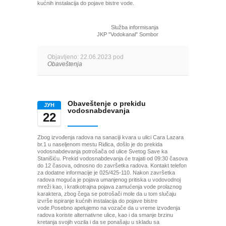
kućnih instalacija do pojave bistre vode.
Služba informisanja
JKP "Vodokanal" Sombor
Objavljeno: 22.06.2023 pod
Obaveštenja
Obaveštenje o prekidu
ЈУН
vodosnabdevanja
22
Zbog izvođenja radova na sanaciji kvara u ulici Cara Lazara
br.1 u naseljenom mestu Riđica, došlo je do prekida
vodosnabdevanja potrošača od ulice Svetog Save ka
Stanišiću. Prekid vodosnabdevanja će trajati od 09:30 časova
do 12 časova, odnosno do završetka radova. Kontakt telefon
za dodatne informacije je 025/425-110. Nakon završetka
radova moguća je pojava umanjenog pritiska u vodovodnoj
mreži kao, i kratkotrajna pojava zamućenja vode prolaznog
karaktera, zbog čega se potrošači mole da u tom slučaju
izvrše ispiranje kućnih instalacija do pojave bistre
vode.Posebno apelujemo na vozače da u vreme izvođenja
radova koriste alternativne ulice, kao i da smanje brzinu
kretanja svojih vozila i da se ponašaju u skladu sa