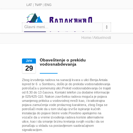
LAT
|
ЋИР
|
ENG
Glavni meni...
Home
Aktuelnosti
Obaveštenje o prekidu
ЈУН
vodosnabdevanja
29
Zbog izvođenja radova na sanaciji kvara u ulici Benja Antala
ispred br 6 u Somboru, došlo je do prekida vodosnabdevanja
potrošača u pomenutoj ulici.Prekid vodosnabdevanja će trajati
od 8.30 do 13 časova. Kontakt telefon za dodatne informacije
je 025/425-110. Nakon završetka radova moguća je pojava
umanjenog pritiska u vodovodnoj mreži kao, i kratkotrajna
pojava zamućenja vode prolaznog karaktera, zbog čega se
potrošači mole da u tom slučaju izvrše ispiranje kućnih
instalacija do pojave bistre vode.Posebno apelujemo na
vozače da u vreme izvođenja radova koriste alternativne
ulice, kao i da smanje brzinu kretanja svojih vozila i da se
ponašaju u skladu sa postavljenom saobraćajnom
signalizacijom.