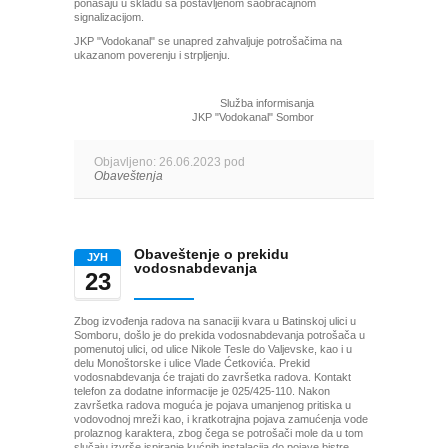
ponašaju u skladu sa postavljenom saobraćajnom
signalizacijom.
JKP "Vodokanal" se unapred zahvaljuje potrošačima na
ukazanom poverenju i strpljenju.
Služba informisanja
JKP "Vodokanal" Sombor
Objavljeno: 26.06.2023 pod
Obaveštenja
Obaveštenje o prekidu
ЈУН
vodosnabdevanja
23
Zbog izvođenja radova na sanaciji kvara u Batinskoj ulici u
Somboru, došlo je do prekida vodosnabdevanja potrošača u
pomenutoj ulici, od ulice Nikole Tesle do Valjevske, kao i u
delu Monoštorske i ulice Vlade Ćetkovića. Prekid
vodosnabdevanja će trajati do završetka radova. Kontakt
telefon za dodatne informacije je 025/425-110. Nakon
završetka radova moguća je pojava umanjenog pritiska u
vodovodnoj mreži kao, i kratkotrajna pojava zamućenja vode
prolaznog karaktera, zbog čega se potrošači mole da u tom
slučaju izvrše ispiranje kućnih instalacija do pojave bistre