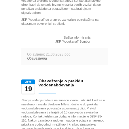
vozače da u vreme izvođenja radova koriste alternativne
ulice, kao i da smanje brzinu kretanja svojih vozila i da se
ponašaju u skladu sa postavljenom saobraćajnom
signalizacijom.
JKP "Vodokanal" se unapred zahvaljuje potrošačima na
ukazanom poverenju i strpljenju.
Služba informisanja
JKP "Vodokanal" Sombor
Objavljeno: 21.06.2023 pod
Obaveštenja
Obaveštenje o prekidu
ЈУН
vodosnabdevanja
19
Zbog izvođenja radova na sanaciji kvara u ulici Adi Endrea u
naseljenom mestu Svetozar Miletić, došlo je do prekida
vodosnabdevanja potrošača u pomenutoj ulici. Prekid
vodosnabdevanja će trajati od 13 časova do završetka
radova. Kontakt telefon za dodatne informacije je 025/425-
110. Nakon završetka radova moguća je pojava umanjenog
pritiska u vodovodnoj mreži kao, i kratkotrajna pojava
zamućenja vode prolaznog karaktera, zbog čega se