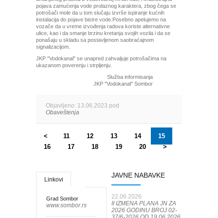
pojava zamućenja vode prolaznog karaktera, zbog čega se
potrošači mole da u tom slučaju izvrše ispiranje kućnih
instalacija do pojave bistre vode.Posebno apelujemo na
vozače da u vreme izvođenja radova koriste alternativne
ulice, kao i da smanje brzinu kretanja svojih vozila i da se
ponašaju u skladu sa postavljenom saobraćajnom
signalizacijom.
JKP "Vodokanal" se unapred zahvaljuje potrošačima na
ukazanom poverenju i strpljenju.
Služba informisanja
JKP "Vodokanal" Sombor
Objavljeno: 13.06.2023 pod
Obaveštenja
<
11
12
13
14
15
16
17
18
19
20
>
JAVNE NABAVKE
Linkovi
22.06.2026
Grad Sombor
II IZMENA PLANA JN ZA
www.sombor.rs
2026 GODINU BROJ 02-
37/6-2026 OD 19.06.2026.