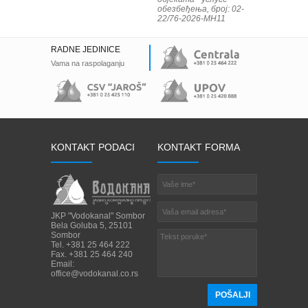
обезбеђења, број: 02-
22/76-2026-МН11
RADNE JEDINICE
Vama na raspolaganju
KONTAKT PODACI
KONTAKT FORMA
JKP "Vodokanal" Sombor
Bela Goluba 5, 25101
Sombor
Tel. +381 25 464 222
Fax. +381 25 464 240
Email:
office@vodokanal.co.rs
POŠALJI