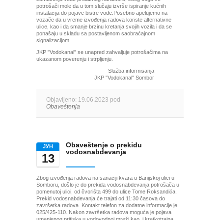
potrošači mole da u tom slučaju izvrše ispiranje kućnih
instalacija do pojave bistre vode.Posebno apelujemo na
vozače da u vreme izvođenja radova koriste alternativne
ulice, kao i da smanje brzinu kretanja svojih vozila i da se
ponašaju u skladu sa postavljenom saobraćajnom
signalizacijom.
JKP "Vodokanal" se unapred zahvaljuje potrošačima na
ukazanom poverenju i strpljenju.
Služba informisanja
JKP "Vodokanal" Sombor
Objavljeno: 19.06.2023 pod
Obaveštenja
Obaveštenje o prekidu
ЈУН
vodosnabdevanja
13
Zbog izvođenja radova na sanaciji kvara u Banijskoj ulici u
Somboru, došlo je do prekida vodosnabdevanja potrošača u
pomenutoj ulici, od čvorišta 499 do ulice Tome Roksandića.
Prekid vodosnabdevanja će trajati od 11:30 časova do
završetka radova. Kontakt telefon za dodatne informacije je
025/425-110. Nakon završetka radova moguća je pojava
umanjenog pritiska u vodovodnoj mreži kao, i kratkotrajna