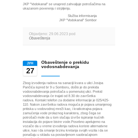
JKP "Vodokanal" se unapred zahvaljuje potrošačima na
ukazanom poverenju i strpljenju.
Služba informisanja
JKP "Vodokanal" Sombor
Objavljeno: 29.06.2023 pod
Obaveštenja
Obaveštenje o prekidu
ЈУН
vodosnabdevanja
27
Zbog izvođenja radova na sanaciji kvara u ulici Josipa
Pančića ispred br 9 u Somboru, došlo je do prekida
vodosnabdevanja potrošača u pomenutoj ulici. Prekid
vodosnabdevanja će trajati od 8.30 do završetka
radova. Kontakt telefon za dodatne informacije je 025/425-
110. Nakon završetka radova moguća je pojava umanjenog
pritiska u vodovodnoj mreži kao, i kratkotrajna pojava
zamućenja vode prolaznog karaktera, zbog čega se
potrošači mole da u tom slučaju izvrše ispiranje kućnih
instalacija do pojave bistre vode.Posebno apelujemo na
vozače da u vreme izvođenja radova koriste alternativne
ulice, kao i da smanje brzinu kretanja svojih vozila i da se
ponašaju u skladu sa postavljenom saobraćajnom