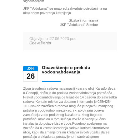
signalizacijom.
JKP "Vodokanal" se unapred zahvaljuje potrošačima na
ukazanom poverenju i strpljenju.
Služba informisanja
JKP "Vodokanal" Sombor
Objavljeno: 27.06.2023 pod
Obaveštenja
Obaveštenje o prekidu
ЈУН
vodosnabdevanja
26
Zbog izvođenja radova na sanaciji kvara u ulici Karađorđeva
u Čonoplji, došlo je do prekida vodosnabdevanja potrošača.
Prekid vodosnabdevanja će trajati do 14 časova do završetka
radova. Kontakt telefon za dodatne informacije je 025/425-
110. Nakon završetka radova moguća je pojava umanjenog
pritiska u vodovodnoj mreži kao, i kratkotrajna pojava
zamućenja vode prolaznog karaktera, zbog čega se
potrošači mole da u tom slučaju izvrše ispiranje kućnih
instalacija do pojave bistre vode.Posebno apelujemo na
vozače da u vreme izvođenja radova koriste alternativne
ulice, kao i da smanje brzinu kretanja svojih vozila i da se
ponašaju u skladu sa postavljenom saobraćajnom