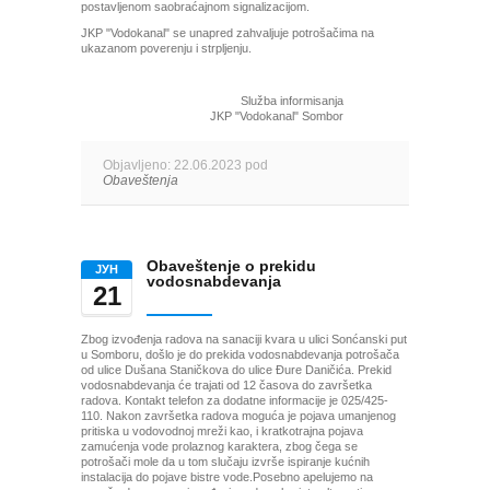
postavljenom saobraćajnom signalizacijom.
JKP "Vodokanal" se unapred zahvaljuje potrošačima na
ukazanom poverenju i strpljenju.
Služba informisanja
JKP "Vodokanal" Sombor
Objavljeno: 22.06.2023 pod
Obaveštenja
Obaveštenje o prekidu
ЈУН
vodosnabdevanja
21
Zbog izvođenja radova na sanaciji kvara u ulici Sonćanski put
u Somboru, došlo je do prekida vodosnabdevanja potrošača
od ulice Dušana Staničkova do ulice Đure Daničića. Prekid
vodosnabdevanja će trajati od 12 časova do završetka
radova. Kontakt telefon za dodatne informacije je 025/425-
110. Nakon završetka radova moguća je pojava umanjenog
pritiska u vodovodnoj mreži kao, i kratkotrajna pojava
zamućenja vode prolaznog karaktera, zbog čega se
potrošači mole da u tom slučaju izvrše ispiranje kućnih
instalacija do pojave bistre vode.Posebno apelujemo na