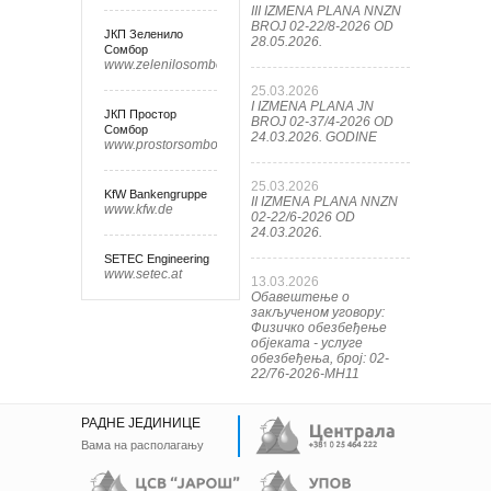
III IZMENA PLANA NNZN
BROJ 02-22/8-2026 OD
ЈКП Зеленило
28.05.2026.
Сомбор
www.zelenilosombor.co.rs
25.03.2026
I IZMENA PLANA JN
ЈКП Простор
BROJ 02-37/4-2026 OD
Сомбор
24.03.2026. GODINE
www.prostorsombor.rs
25.03.2026
KfW Bankengruppe
II IZMENA PLANA NNZN
www.kfw.de
02-22/6-2026 OD
24.03.2026.
SETEC Engineering
www.setec.at
13.03.2026
Обавештење о
закљученом уговору:
Физичко обезбеђење
објеката - услуге
обезбеђења, број: 02-
22/76-2026-МН11
РАДНЕ ЈЕДИНИЦЕ
Вама на располагању