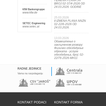
I IZMENA PLANA JN
BROJ 02-37/4-2026 OD
24.03.2026. GODINE
KfW Bankengruppe
www.kfw.de
25.03.2026
II IZMENA PLANA NNZN
SETEC Engineering
02-22/6-2026 OD
www.setec.at
24.03.2026.
13.03.2026
Обавештење о
закљученом уговору:
Физичко обезбеђење
објеката - услуге
обезбеђења, број: 02-
22/76-2026-МН11
RADNE JEDINICE
Vama na raspolaganju
KONTAKT PODACI
KONTAKT FORMA