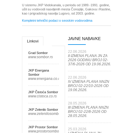
U sistemu JKP Vodokanala, u periodu od 1989.-1991. godine,
ušli su vodovodi naseljenih mesta Čonoplje, Gakova i Rastine,
kao i prigradskog naselja Lugovo, od 2003. godine.
Kompletni tehnički podaci o seoskim vodovodima
JAVNE NABAVKE
Linkovi
22.06.2026
Grad Sombor
II IZMENA PLANA JN ZA
www.sombor.rs
2026 GODINU BROJ 02-
37/6-2026 OD 19.06.2026.
JKP Energana
Sombor
22.06.2026
www.energana.co.rs
IV IZMENA PLANA NNZN
BROJ 02-22/10-2026 OD
19.06.2026.
JKP Čistoća Sombor
www.cistoca.co.rs
28.05.2026
III IZMENA PLANA NNZN
JKP Zelenilo Sombor
BROJ 02-22/8-2026 OD
www.zelenilosombor.co.rs
28.05.2026.
JKP Prostor Sombor
25.03.2026
www.prostorsombor.rs