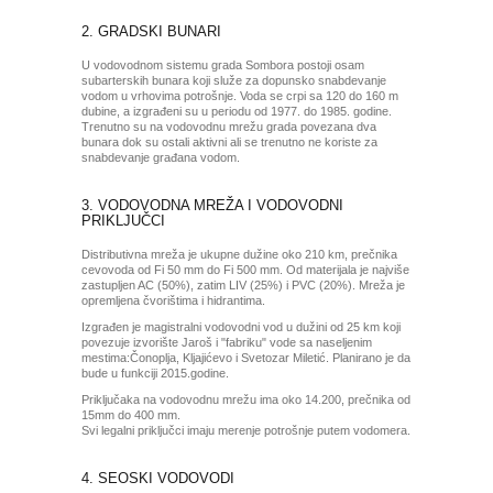
2. GRADSKI BUNARI
U vodovodnom sistemu grada Sombora postoji osam
subarterskih bunara koji služe za dopunsko snabdevanje
vodom u vrhovima potrošnje. Voda se crpi sa 120 do 160 m
dubine, a izgrađeni su u periodu od 1977. do 1985. godine.
Trenutno su na vodovodnu mrežu grada povezana dva
bunara dok su ostali aktivni ali se trenutno ne koriste za
snabdevanje građana vodom.
3. VODOVODNA MREŽA I VODOVODNI
PRIKLJUČCI
Distributivna mreža je ukupne dužine oko 210 km, prečnika
cevovoda od Fi 50 mm do Fi 500 mm. Od materijala je najviše
zastupljen AC (50%), zatim LIV (25%) i PVC (20%). Mreža je
opremljena čvorištima i hidrantima.
Izgrađen je magistralni vodovodni vod u dužini od 25 km koji
povezuje izvorište Jaroš i "fabriku" vode sa naseljenim
mestima:Čonoplja, Kljajićevo i Svetozar Miletić. Planirano je da
bude u funkciji 2015.godine.
Priključaka na vodovodnu mrežu ima oko 14.200, prečnika od
15mm do 400 mm.
Svi legalni priključci imaju merenje potrošnje putem vodomera.
4. SEOSKI VODOVODI