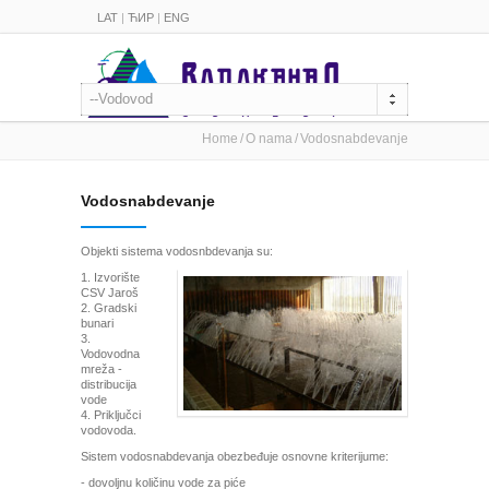
LAT
|
ЋИР
|
ENG
--Vodovod
Home
O nama
Vodosnabdevanje
Vodosnabdevanje
Objekti sistema vodosnbdevanja su:
1. Izvorište
CSV Jaroš
2. Gradski
bunari
3.
Vodovodna
mreža -
distribucija
vode
4. Priključci
vodovoda.
Sistem vodosnabdevanja obezbeđuje osnovne kriterijume:
- dovoljnu količinu vode za piće