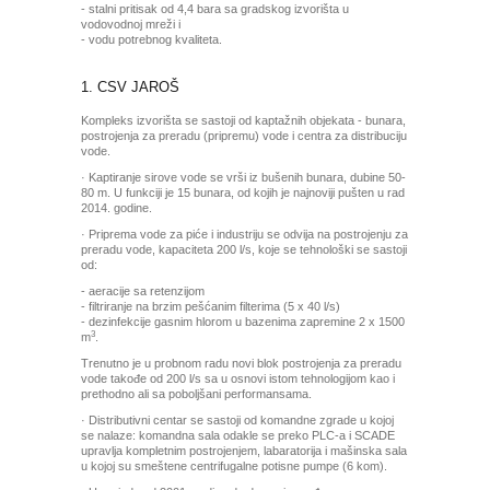
- stalni pritisak od 4,4 bara sa gradskog izvorišta u
vodovodnoj mreži i
- vodu potrebnog kvaliteta.
1. CSV JAROŠ
Kompleks izvorišta se sastoji od kaptažnih objekata - bunara,
postrojenja za preradu (pripremu) vode i centra za distribuciju
vode.
· Kaptiranje sirove vode se vrši iz bušenih bunara, dubine 50-
80 m. U funkciji je 15 bunara, od kojih je najnoviji pušten u rad
2014. godine.
· Priprema vode za piće i industriju se odvija na postrojenju za
preradu vode, kapaciteta 200 l/s, koje se tehnološki se sastoji
od:
- aeracije sa retenzijom
- filtriranje na brzim pešćanim filterima (5 x 40 l/s)
- dezinfekcije gasnim hlorom u bazenima zapremine 2 x 1500
3
m
.
Trenutno je u probnom radu novi blok postrojenja za preradu
vode takođe od 200 l/s sa u osnovi istom tehnologijom kao i
prethodno ali sa poboljšani performansama.
· Distributivni centar se sastoji od komandne zgrade u kojoj
se nalaze: komandna sala odakle se preko PLC-a i SCADE
upravlja kompletnim postrojenjem, labaratorija i mašinska sala
u kojoj su smeštene centrifugalne potisne pumpe (6 kom).