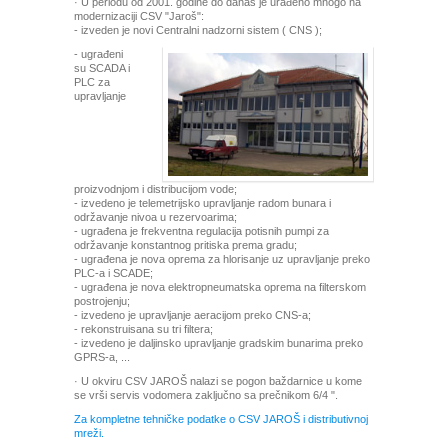
· U periodu od 2001. godine do danas je urađeno mnogo na
modernizaciji CSV "Jaroš":
- izveden je novi Centralni nadzorni sistem ( CNS );
- ugrađeni
su SCADA i
PLC za
upravljanje
proizvodnjom i distribucijom vode;
- izvedeno je telemetrijsko upravljanje radom bunara i
održavanje nivoa u rezervoarima;
- ugrađena je frekventna regulacija potisnih pumpi za
održavanje konstantnog pritiska prema gradu;
- ugrađena je nova oprema za hlorisanje uz upravljanje preko
PLC-a i SCADE;
- ugrađena je nova elektropneumatska oprema na filterskom
postrojenju;
- izvedeno je upravljanje aeracijom preko CNS-a;
- rekonstruisana su tri filtera;
- izvedeno je daljinsko upravljanje gradskim bunarima preko
GPRS-a, ...
· U okviru CSV JAROŠ nalazi se pogon baždarnice u kome
se vrši servis vodomera zaključno sa prečnikom 6/4 ".
Za kompletne tehničke podatke o CSV JAROŠ i distributivnoj
mreži.