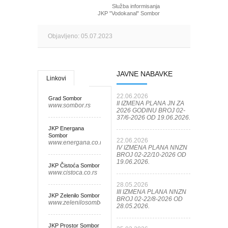
Služba informisanja
JKP "Vodokanal" Sombor
Objavljeno: 05.07.2023
JAVNE NABAVKE
Linkovi
22.06.2026
Grad Sombor
II IZMENA PLANA JN ZA
www.sombor.rs
2026 GODINU BROJ 02-
37/6-2026 OD 19.06.2026.
JKP Energana
Sombor
22.06.2026
www.energana.co.rs
IV IZMENA PLANA NNZN
BROJ 02-22/10-2026 OD
19.06.2026.
JKP Čistoća Sombor
www.cistoca.co.rs
28.05.2026
III IZMENA PLANA NNZN
JKP Zelenilo Sombor
BROJ 02-22/8-2026 OD
www.zelenilosombor.co.rs
28.05.2026.
JKP Prostor Sombor