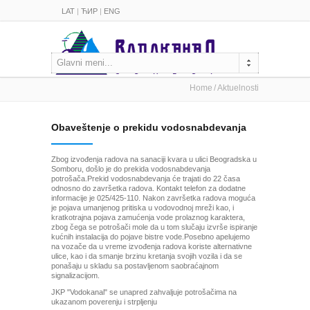
LAT
|
ЋИР
|
ENG
Glavni meni...
Home
Aktuelnosti
Obaveštenje o prekidu vodosnabdevanja
Zbog izvođenja radova na sanaciji kvara u ulici Beogradska u
Somboru, došlo je do prekida vodosnabdevanja
potrošača.Prekid vodosnabdevanja će trajati do 22 časa
odnosno do završetka radova. Kontakt telefon za dodatne
informacije je 025/425-110. Nakon završetka radova moguća
je pojava umanjenog pritiska u vodovodnoj mreži kao, i
kratkotrajna pojava zamućenja vode prolaznog karaktera,
zbog čega se potrošači mole da u tom slučaju izvrše ispiranje
kućnih instalacija do pojave bistre vode.Posebno apelujemo
na vozače da u vreme izvođenja radova koriste alternativne
ulice, kao i da smanje brzinu kretanja svojih vozila i da se
ponašaju u skladu sa postavljenom saobraćajnom
signalizacijom.
JKP "Vodokanal" se unapred zahvaljuje potrošačima na
ukazanom poverenju i strpljenju