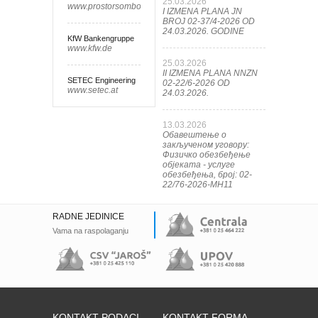
25.03.2026
www.prostorsombor.rs
I IZMENA PLANA JN
BROJ 02-37/4-2026 OD
24.03.2026. GODINE
KfW Bankengruppe
www.kfw.de
25.03.2026
II IZMENA PLANA NNZN
SETEC Engineering
02-22/6-2026 OD
www.setec.at
24.03.2026.
13.03.2026
Обавештење о
закљученом уговору:
Физичко обезбеђење
објеката - услуге
обезбеђења, број: 02-
22/76-2026-МН11
RADNE JEDINICE
Vama na raspolaganju
KONTAKT PODACI
KONTAKT FORMA