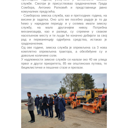
службе. Смотри је присуствовао градоначелник Града
Сомбора, Антонио Ратковић и представници јавно
комуналних предузећа.
- Сомборска зимска служба, као и претходних година, на
висини је задатка. Оно што ме посебно радује је то да
ћемо у наредном периоду и у селима имати зимску
службу, на мало другачијем нивоу. Потребна
механизација, као и ралице, су спремни у сваком
насељеном месту и ти људи ће коначно добијати за свој
рад и перманенцију одређена средства, истакао је
градоначелник.
Од ове године, зимска служба је опремљена са 3 нова
комплетно опремљена трактора, а обезбеђене су и
довољне количине соли.
У надлежности зимске службе се налази око 40 км улица
првог и другог приоритета, 85 км општинских путева, те
бициклистичке и пешачке стазе и прелази.