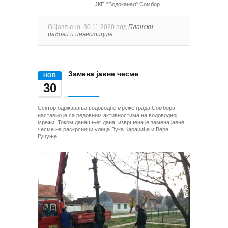
ЈКП "Водоканал" Сомбор
Објављено: 30.11.2020 под
Плански
радови и инвестиције
Замена јавне чесме
НОВ
30
Сектор одржавања водоводне мреже града Сомбора
наставио је са редовним активностима на водоводној
мрежи. Током данашњег дана, извршена је замена јавне
чесме на раскрсници улица Вука Караџића и Вере
Гуцуње.