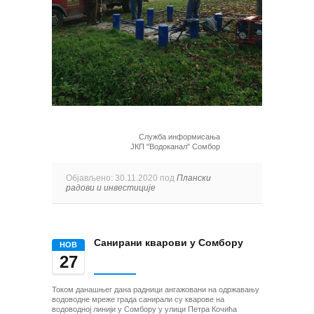
Служба информисања
ЈКП "Водоканал" Сомбор
Објављено: 30.11.2020 под
Плански
радови и инвестиције
Санирани кварови у Сомбору
НОВ
27
Током данашњег дана радници ангажовани на одржавању
водоводне мреже града санирали су кварове на
водоводној линији у Сомбору у улици Петра Кочића