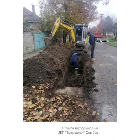
Служба информисања
ЈКП "Водоканал" Сомбор