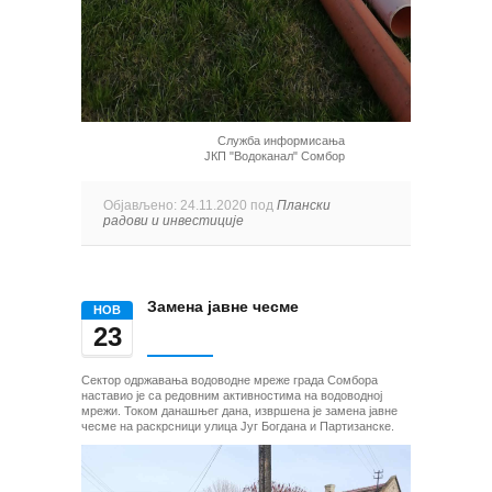
Служба информисања
ЈКП "Водоканал" Сомбор
Објављено: 24.11.2020 под
Плански
радови и инвестиције
Замена јавне чесме
НОВ
23
Сектор одржавања водоводне мреже града Сомбора
наставио је са редовним активностима на водоводној
мрежи. Током данашњег дана, извршена је замена јавне
чесме на раскрсници улица Југ Богдана и Партизанске.