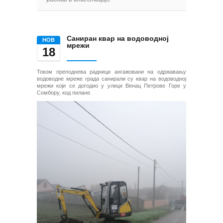
Саниран квар на водоводној
НОВ
мрежи
18
Током преподнева радници ангажовани на одржавању
водоводне мреже града санирали су квар на водоводној
мрежи који се догодио у улици Венац Петрове Горе у
Сомбору, код пилане.