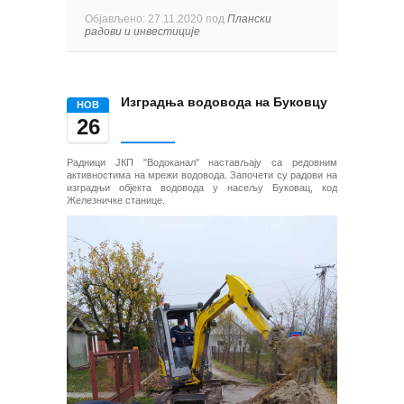
Објављено: 27.11.2020 под
Плански
радови и инвестиције
Изградња водовода на Буковцу
НОВ
26
Радници ЈКП "Водоканал" настављају са редовним
активностима на мрежи водовода. Започети су радови на
изградњи објекта водовода у насељу Буковац, код
Железничке станице.