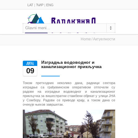
LAT
|
ЋИР
|
ENG
Glavni meni...
Home
Актуелности
Изградња водоводног и
ДЕЦ
канализационог прикључка
09
Током претходних неколико дана, радници сектора
изградње са грађевинском оперативом отпочели су
радове на изградњи водоводног и канализационог
прикључка за вишеспратни стамбени објекат у улици ЈНА
у Сомбору. Радови се приводе крају, а током дана се
очекује њихов завршетак.