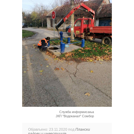
Служба информисања
ЈКП "Водоканал" Сомбор
Објављено: 23.11.2020 под
Плански
радови и инвестиције