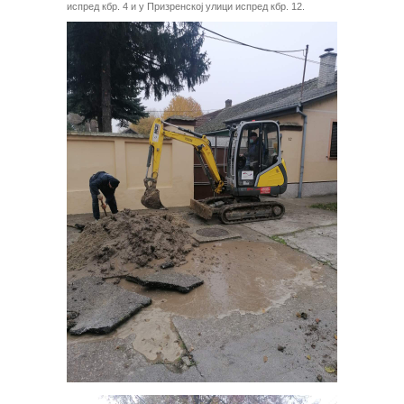
испред кбр. 4 и у Призренској улици испред кбр. 12.