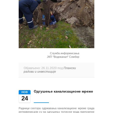
Служба информисања
ЈКП "Водоканал" Сомбор
Објављено: 26.11.2020 под
Плански
радови и инвестиције
Одгушење канализационе мреже
НОВ
24
Радници сектора одржавања канализационе мреже града
интервенисали су на одгушењу потисног вода препумпне