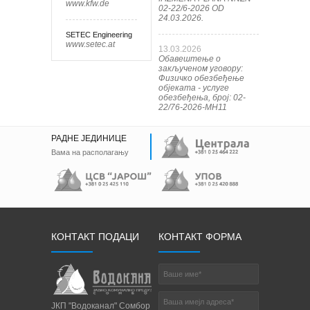
www.kfw.de
02-22/6-2026 OD
24.03.2026.
SETEC Engineering
www.setec.at
13.03.2026
Обавештење о
закљученом уговору:
Физичко обезбеђење
објеката - услуге
обезбеђења, број: 02-
22/76-2026-МН11
РАДНЕ ЈЕДИНИЦЕ
Вама на располагању
КОНТАКТ ПОДАЦИ
КОНТАКТ ФОРМА
ЈКП "Водоканал" Сомбор