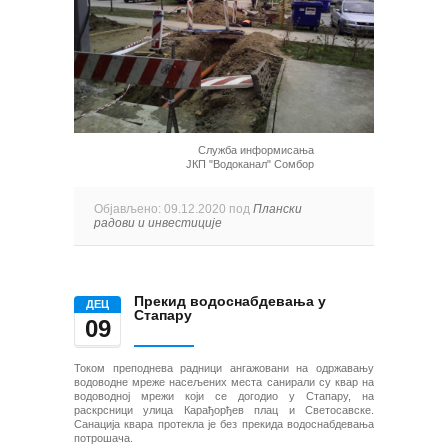
Служба информисања
ЈКП "Водоканал" Сомбор
Објављено: 09.12.2020 под
Плански
радови и инвестиције
Прекид водоснабдевања у
ДЕЦ
Стапару
09
Током преподнева радници ангажовани на одржавању
водоводне мреже насељених места санирали су квар на
водоводној мрежи који се догодио у Стапару, на
раскрсници улица Карађорђев плац и Светосавске.
Санација квара протекла је без прекида водоснабдевања
потрошача.