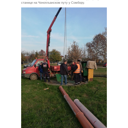
станице на Чонопљанском путу у Сомбору.