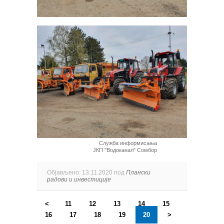
Служба информисања
ЈКП "Водоканал" Сомбор
Објављено: 13.11.2020 под
Плански
радови и инвестиције
<
11
12
13
14
15
16
17
18
19
20
>