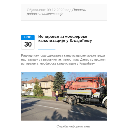
Објављено: 09.12.2020 под
Плански
радови и инвестиције
Испирање атмосферске
НОВ
канализације у Кљајићеву
30
Радници сектора одржавања канализационе мреже града
настављају са редовним активностима. Данас су вршили
испирање атмосферске канализације у Кљајићеву.
Служба информисања