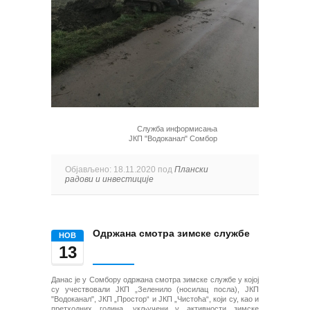
Служба информисања
ЈКП "Водоканал" Сомбор
Објављено: 18.11.2020 под
Плански
радови и инвестиције
Одржана смотра зимске службе
НОВ
13
Данас је у Сомбору одржана смотра зимске службе у којој
су учествовали ЈКП „Зеленило (носилац посла), ЈКП
"Водоканал", ЈКП „Простор“ и ЈКП „Чистоћа“, који су, као и
претходних година, укључени у активности зимске