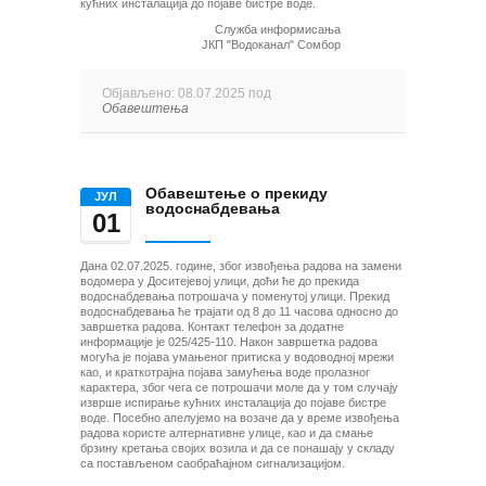
кућних инсталација до појаве бистре воде.
Служба информисања
ЈКП "Водоканал" Сомбор
Објављено: 08.07.2025 под
Обавештења
Обавештење о прекиду
ЈУЛ
водоснабдевања
01
Дана 02.07.2025. године, због извођења радова на замени
водомера у Доситејевој улици, доћи ће до прекида
водоснабдевања потрошача у поменутој улици. Прекид
водоснабдевања ће трајати од 8 до 11 часова односно до
завршетка радова. Контакт телефон за додатне
информације је 025/425-110. Након завршетка радова
могућа је појава умањеног притиска у водоводној мрежи
као, и краткотрајна појава замућења воде пролазног
карактера, због чега се потрошачи моле да у том случају
изврше испирање кућних инсталација до појаве бистре
воде. Посебно апелујемо на возаче да у време извођења
радова користе алтернативне улице, као и да смање
брзину кретања својих возила и да се понашају у складу
са постављеном саобраћајном сигнализацијом.