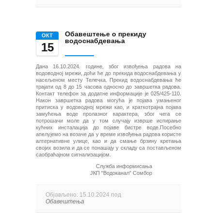
Обавештење о прекиду
ОКТ
водоснабдевања
15
Дана 16.10.2024. године, због извођења радова на
водоводној мрежи, доћи ће до прекида водоснабдевања у
насељеном месту Телечка. Прекид водоснабдевања ће
трајати од 8 до 15 часова односно до завршетка радова.
Контакт телефон за додатне информације је 025/425-110.
Након завршетка радова могућа је појава умањеног
притиска у водоводној мрежи као, и краткотрајна појава
замућења воде
пролазног карактера, због чега се
потрошачи моле да у том случају изврше испирање
кућних инсталација до појаве бистре воде.Посебно
апелујемо на возаче да у време извођења радова користе
алтернативне улице, као и да смање брзину кретања
својих возила и да се понашају у складу са постављеном
саобраћајном сигнализацијом.
Служба информисања
ЈКП "Водоканал" Сомбор
Објављено: 15.10.2024 под
Обавештења