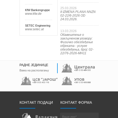
25.03.2026
KfW Bankengruppe
II IZMENA PLANA NNZN
www.kfw.de
02-22/6-2026 OD
24.03.2026.
SETEC Engineering
www.setec.at
13.03.2026
Обавештење о
закљученом уговору:
Физичко обезбеђење
објеката - услуге
обезбеђења, број: 02-
22/76-2026-МН11
РАДНЕ ЈЕДИНИЦЕ
Вама на располагању
КОНТАКТ ПОДАЦИ
КОНТАКТ ФОРМА