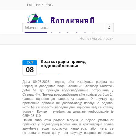
LAT
|
ЋИР
|
ENG
Glavni meni...
Home
Актуелности
Краткотрајни прекид
ЈУЛ
водоснабдевања
08
Дана 09.07.2025. године, због извођења радова на
изградњи доводника воде Станишић-Светозар Милетић
доћи ће до прекида водоснабдевања потрошача у
Станишићу. Прекид водоснабдевања ће трајати од 8 до 14
часова односно до завршетка радова. У случају да
временске прилике не дозвољавају извођење радова,
исти ће се извести наредни дан, односно кад се стекну
услови. Контакт телефон за додатне информације је
025/425-110.
Након завршетка радова могућа је појава умањеног
притиска у водоводној мрежи као, и краткотрајна појава
замућења воде пролазног карактера, због чега се
потрошачи моле да у том случају изврше испирање