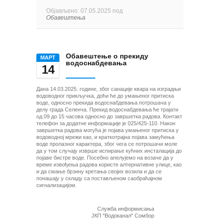
Објављено: 07.05.2025 под
Обавештења
Обавештење о прекиду
МАРТ
водоснабдевања
14
Дана 14.03.2025. године, због санације квара на изградњи
водоводног прикључка, доћи ће до умањеног притиска
воде, односно прекида водоснабдевања потрошача у
делу града Селенча. Прекид водоснабдевања ће трајати
од 09 до 15 часова односно до завршетка радова. Контакт
телефон за додатне информације је 025/425-110. Након
завршетка радова могућа је појава умањеног притиска у
водоводној мрежи као, и краткотрајна појава замућења
воде пролазног карактера, због чега се потрошачи моле
да у том случају изврше испирање кућних инсталација до
појаве бистре воде. Посебно апелујемо на возаче да у
време извођења радова користе алтернативне улице, као
и да смање брзину кретања својих возила и да се
понашају у складу са постављеном саобраћајном
сигнализацијом.
Служба информисања
ЈКП "Водоканал" Сомбор