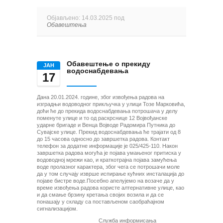
Објављено: 14.03.2025 под
Обавештења
Обавештење о прекиду
ЈАН
водоснабдевања
17
Дана 20.01.2024. године, због извођења радова на
изградњи водоводног прикључка у улици Тозе Марковића,
доћи ће до прекида водоснабдевања потрошача у делу
поменуте улице и то од раскрснице 12 Војвођанске
ударне бригаде и Венца Војводе Радомира Путника до
Сувајске улице. Прекид водоснабдевања ће трајати од 8
до 15 часова односно до завршетка радова. Контакт
телефон за додатне информације је 025/425-110. Након
завршетка радова могућа је појава умањеног притиска у
водоводној мрежи као, и краткотрајна појава замућења
воде пролазног карактера, због чега се потрошачи моле
да у том случају изврше испирање кућних инсталација до
појаве бистре воде.Посебно апелујемо на возаче да у
време извођења радова користе алтернативне улице, као
и да смање брзину кретања својих возила и да се
понашају у складу са постављеном саобраћајном
сигнализацијом.
Служба информисања