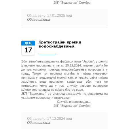
ЈКП "Водоканал" Сомбор
Објављено: 17.01.2025 под
Обавештења
Краткотрајни прекид
ДЕЦ
водоснабдевања
17
Због извођења радова на фабрици воде "Јарош", у раним
јутарњим часовима, у петак 20.12.2024. године , доћи ће
до краткотрајног прекида водоснабдевања потрошача у
граду. Током тог периода могућа је појава умањеног
притиска у водоводној мрежи као, и краткотрајна појава
замућења воде пролазног карактера, због чега се
потрошачи моле да у том случају изврше
испирање
кућних инсталација до појаве бистре воде.
ЈКП "Водоканал" се унапред захваљује потрошачима на
указаном поверењу и стрпљењу.
Служба информисања
ЈКП "Водоканал" Сомбор
Објављено: 17.12.2024 под
Обавештења