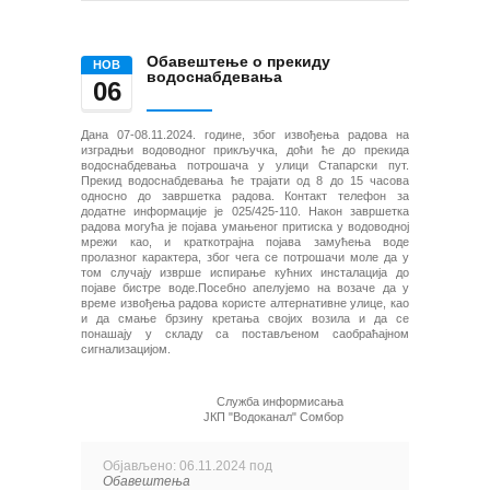
Обавештење о прекиду
НОВ
водоснабдевања
06
Дана 07-08.11.2024. године, због извођења радова на
изградњи водоводног прикључка, доћи ће до прекида
водоснабдевања потрошача у улици Стапарски пут.
Прекид водоснабдевања ће трајати од 8 до 15 часова
односно до завршетка радова. Контакт телефон за
додатне информације је 025/425-110. Након завршетка
радова могућа је појава умањеног притиска у водоводној
мрежи као, и краткотрајна појава замућења воде
пролазног карактера, због чега се потрошачи моле да у
том случају изврше испирање кућних инсталација до
појаве бистре воде.Посебно апелујемо на возаче да у
време извођења радова користе алтернативне улице, као
и да смање брзину кретања својих возила и да се
понашају у складу са постављеном саобраћајном
сигнализацијом.
Служба информисања
ЈКП "Водоканал" Сомбор
Објављено: 06.11.2024 под
Обавештења