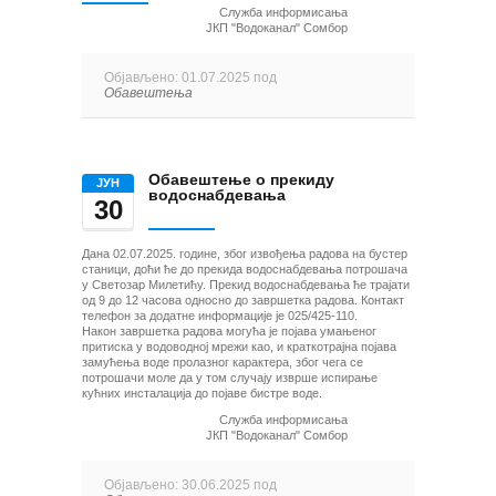
Служба информисања
ЈКП "Водоканал" Сомбор
Објављено: 01.07.2025 под
Обавештења
Обавештење о прекиду
ЈУН
водоснабдевања
30
Дана 02.07.2025. године, због извођења радова на бустер
станици, доћи ће до прекида водоснабдевања потрошача
у Светозар Милетићу. Прекид водоснабдевања ће трајати
од 9 до 12 часова односно до завршетка радова. Контакт
телефон за додатне информације је 025/425-110.
Након завршетка радова могућа је појава умањеног
притиска у водоводној мрежи као, и краткотрајна појава
замућења воде пролазног карактера, због чега се
потрошачи моле да у том случају изврше испирање
кућних инсталација до појаве бистре воде.
Служба информисања
ЈКП "Водоканал" Сомбор
Објављено: 30.06.2025 под