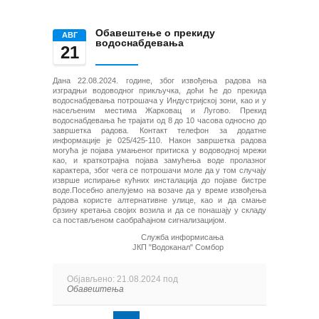
Обавештење о прекиду
AВГ
водоснабдевања
21
Дана 22.08.2024. године, због извођења радова на
изградњи водоводног прикључка, доћи ће до прекида
водоснабдевања потрошача у Индустријској зони, као и у
насељеним местима Жарковац и Лугово. Прекид
водоснабдевања ће трајати од 8 до 10 часова односно до
завршетка радова. Контакт телефон за додатне
информације је 025/425-110. Након завршетка радова
могућа је појава умањеног притиска у водоводној мрежи
као, и краткотрајна појава замућења воде пролазног
карактера, због чега се потрошачи моле да у том случају
изврше испирање кућних инсталација до појаве бистре
воде.Посебно апелујемо на возаче да у време извођења
радова користе алтернативне улице, као и да смање
брзину кретања својих возила и да се понашају у складу
са постављеном саобраћајном сигнализацијом.
Служба информисања
ЈКП "Водоканал" Сомбор
Објављено: 21.08.2024 под
Обавештења