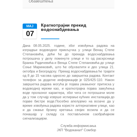
Обавештења
Краткотрајни прекид
МАЈ
водоснабдевања
07
Дана 08.05.2025. године, због извођења радова на
изградњи водоводног прикључка у улици Венац Степе
Степановића, доћи ће до прекида водоснабдевања
потрошача у делу поменуте улице и то од раскрснице
Бранка Радичевића и Венца Степе Степановића до улице
Соње Маринковић, што ће обухватити и део улица 21.
октобра и Београдску. Прекид водоснабдевања ће трајати
од 8 до 15 часова односно до завршетка радова. Контакт
телефон за додатне информације је 025/425-110. Након
завршетка радова могућа је појава умањеног притиска у
водоводној мрежи као, и краткотрајна појава замућења
воде пролазног карактера, због чега се потрошачи моле
да у том случају изврше испирање кућних инсталација до
појаве бистре воде.Посебно апелујемо на возаче да у
време извођења радова користе алтернативне улице, као
и да смање брзину кретања својих возила и да се
понашају у складу са постављеном саобраћајном
сигнализацијом.
Служба информисања
ЈКП "Водоканал" Сомбор