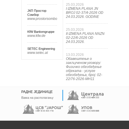
25.03.2026
I IZMENA PLANA JN
ЈКП Простор
BROJ 02-37/4-2026 OD
Сомбор
24.03.2026. GODINE
www.prostorsombor.rs
25.03.2026
KfW Bankengruppe
II IZMENA PLANA NNZN
www.kfw.de
02-22/6-2026 OD
24.03.2026.
SETEC Engineering
www.setec.at
13.03.2026
Обавештење о
закљученом уговору:
Физичко обезбеђење
објеката - услуге
обезбеђења, број: 02-
22/76-2026-МН11
РАДНЕ ЈЕДИНИЦЕ
Вама на располагању