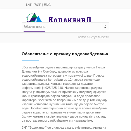
LAT
|
ЋИР
|
ENG
Glavni meni...
Home
Актуелности
Обавештење о прекиду водоснабдевања
Због извођења радова на санацији квара у улици Петра
Драпшина 9 у Сомбору, дошло је до прекида
водоснабдевања потрошача у поменутој улици.Прекид
водоснабдевања ће трајати од 12 часова односнодо
завршетка радова. Контакт телефон за додатне
информације је 025/425-110. Након завршетка радова
могућа је појава умањеног притиска у водоводној мрежи
као, и краткотрајна појава замућења воде пролазног
карактера, због чега се потрошачи моле да у том случају
изврше испирање кућних инсталација до појаве бистре
воде.Посебно апелујемо на возаче да у време извођења
радова користе алтернативне улице, као и да смање
брзину кретања својих возила и да се понашају у складу
са постављеном саобраћајном сигнализацијом.
ЈКП "Водоканал" се унапред захваљује потрошачима на