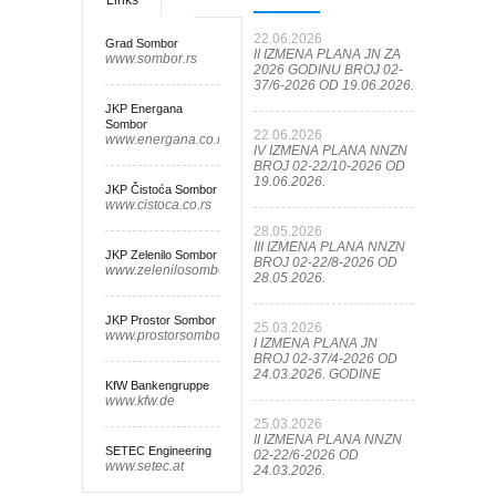
Links
22.06.2026
Grad Sombor
II IZMENA PLANA JN ZA
www.sombor.rs
2026 GODINU BROJ 02-
37/6-2026 OD 19.06.2026.
JKP Energana
Sombor
22.06.2026
www.energana.co.rs
IV IZMENA PLANA NNZN
BROJ 02-22/10-2026 OD
19.06.2026.
JKP Čistoća Sombor
www.cistoca.co.rs
28.05.2026
III IZMENA PLANA NNZN
JKP Zelenilo Sombor
BROJ 02-22/8-2026 OD
www.zelenilosombor.co.rs
28.05.2026.
JKP Prostor Sombor
25.03.2026
www.prostorsombor.rs
I IZMENA PLANA JN
BROJ 02-37/4-2026 OD
24.03.2026. GODINE
KfW Bankengruppe
www.kfw.de
25.03.2026
II IZMENA PLANA NNZN
SETEC Engineering
02-22/6-2026 OD
www.setec.at
24.03.2026.