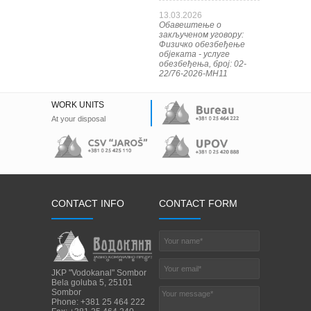
13.03.2026
Обавештење о
закљученом уговору:
Физичко обезбеђење
објеката - услуге
обезбеђења, број: 02-
22/76-2026-МН11
WORK UNITS
At your disposal
CONTACT INFO
CONTACT FORM
JKP "Vodokanal" Sombor
Bela goluba 5, 25101
Sombor
Phone: +381 25 464 222