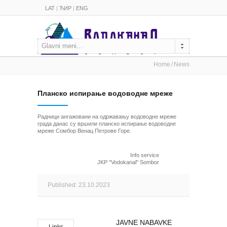
LAT
|
ЋИР
|
ENG
Glavni meni...
Home
News
Планско испирање водоводне мреже
Радници ангажовани на одржавању водоводне мреже
града данас су вршили планско испирање водоводне
мреже Сомбор Венац Петрове Горе.
Info service
JKP "Vodokanal" Sombor
Published: 23.10.2023
JAVNE NABAVKE