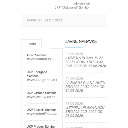
Info service
JKP "Vodokanal" Sombor
Published: 14.07.2023
JAVNE NABAVKE
Links
22.06.2026
Grad Sombor
II IZMENA PLANA JN ZA
www.sombor.rs
2026 GODINU BROJ 02-
37/6-2026 OD 19.06.2026.
JKP Energana
Sombor
22.06.2026
www.energana.co.rs
IV IZMENA PLANA NNZN
BROJ 02-22/10-2026 OD
19.06.2026.
JKP Čistoća Sombor
www.cistoca.co.rs
28.05.2026
III IZMENA PLANA NNZN
JKP Zelenilo Sombor
BROJ 02-22/8-2026 OD
www.zelenilosombor.co.rs
28.05.2026.
JKP Prostor Sombor