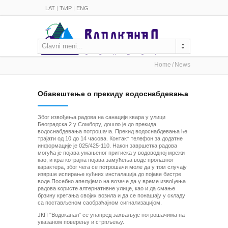
LAT
|
ЋИР
|
ENG
Glavni meni...
Home
News
Обавештење о прекиду водоснабдевања
Због извођења радова на санацији квара у улици
Београдска 2 у Сомбору, дошло је до прекида
водоснабдевања потрошача. Прекид водоснабдевања ће
трајати од 10 до 14 часова. Контакт телефон за додатне
информације је 025/425-110. Након завршетка радова
могућа је појава умањеног притиска у водоводној мрежи
као, и краткотрајна појава замућења воде пролазног
карактера, због чега се потрошачи моле да у том случају
изврше испирање кућних инсталација до појаве бистре
воде.Посебно апелујемо на возаче да у време извођења
радова користе алтернативне улице, као и да смање
брзину кретања својих возила и да се понашају у складу
са постављеном саобраћајном сигнализацијом.
ЈКП "Водоканал" се унапред захваљује потрошачима на
указаном поверењу и стрпљењу.