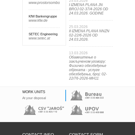
25.03.2026
www.prostorsombor.rs
I IZMENA PLANA JN
BROJ 02-37/4-2026 OD
24.03.2026. GODINE
KfW Bankengruppe
www.kfw.de
25.03.2026
II IZMENA PLANA NNZN
SETEC Engineering
02-22/6-2026 OD
www.setec.at
24.03.2026.
13.03.2026
Обавештење о
закљученом уговору:
Физичко обезбеђење
објеката - услуге
обезбеђења, број: 02-
22/76-2026-МН11
WORK UNITS
At your disposal
CONTACT INFO
CONTACT FORM