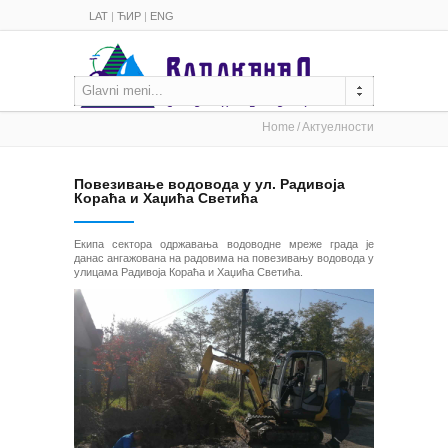
LAT
|
ЋИР
|
ENG
Glavni meni...
Home
Актуелности
Повезивање водовода у ул. Радивоја
Кораћа и Хаџића Светића
Екипа сектора одржавања водоводне мреже града је
данас ангажована на радовима на повезивању водовода у
улицама Радивоја Кораћа и Хаџића Светића.