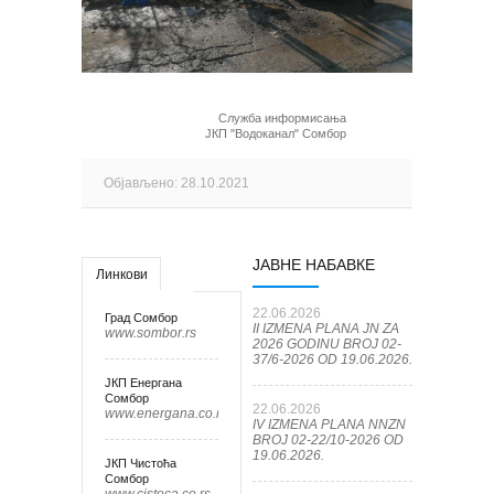
Служба информисања
ЈКП "Водоканал" Сомбор
Објављено: 28.10.2021
ЈАВНЕ НАБАВКЕ
Линкови
22.06.2026
Град Сомбор
II IZMENA PLANA JN ZA
www.sombor.rs
2026 GODINU BROJ 02-
37/6-2026 OD 19.06.2026.
ЈКП Енергана
Сомбор
22.06.2026
www.energana.co.rs
IV IZMENA PLANA NNZN
BROJ 02-22/10-2026 OD
19.06.2026.
ЈКП Чистоћа
Сомбор