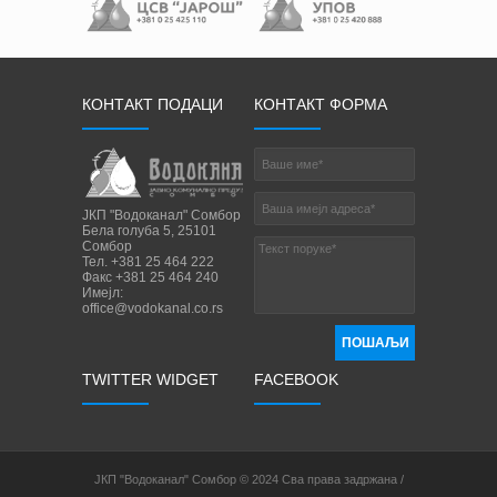
КОНТАКТ ПОДАЦИ
КОНТАКТ ФОРМА
ЈКП "Водоканал" Сомбор
Бела голуба 5, 25101
Сомбор
Тел. +381 25 464 222
Факс +381 25 464 240
Имејл:
office@vodokanal.co.rs
ПОШАЉИ
TWITTER WIDGET
FACEBOOK
ЈКП "Водоканал" Сомбор © 2024 Сва права задржана /