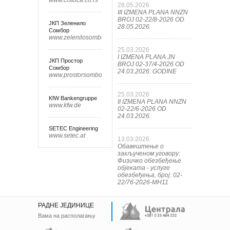
www.cistoca.co.rs
28.05.2026
III IZMENA PLANA NNZN
BROJ 02-22/8-2026 OD
ЈКП Зеленило
28.05.2026.
Сомбор
www.zelenilosombor.co.rs
25.03.2026
I IZMENA PLANA JN
ЈКП Простор
BROJ 02-37/4-2026 OD
Сомбор
24.03.2026. GODINE
www.prostorsombor.rs
25.03.2026
KfW Bankengruppe
II IZMENA PLANA NNZN
www.kfw.de
02-22/6-2026 OD
24.03.2026.
SETEC Engineering
www.setec.at
13.03.2026
Обавештење о
закљученом уговору:
Физичко обезбеђење
објеката - услуге
обезбеђења, број: 02-
22/76-2026-МН11
РАДНЕ ЈЕДИНИЦЕ
Вама на располагању