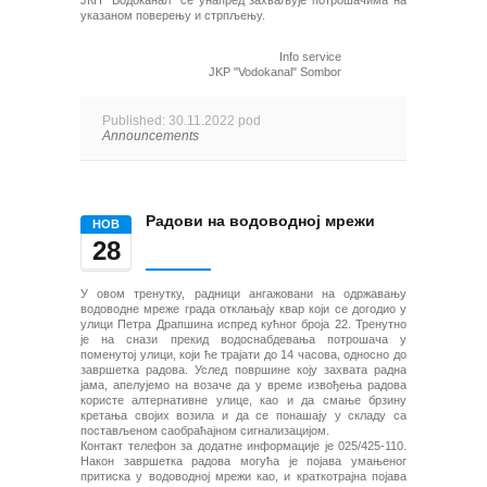
ЈКП "Водоканал" се унапред захваљује потрошачима на
указаном поверењу и стрпљењу.
Info service
JKP "Vodokanal" Sombor
Published: 30.11.2022 pod
Announcements
Радови на водоводној мрежи
НОВ
28
У овом тренутку, радници ангажовани на одржавању
водоводне мреже града отклањају квар који се догодио у
улици Петра Драпшина испред кућног броја 22. Тренутно
је на снази прекид водоснабдевања потрошача у
поменутој улици, који ће трајати до 14 часова, односно до
завршетка радова. Услед површине коју захвата радна
јама, апелујемо на возаче да у време извођења радова
користе алтернативне улице, као и да смање брзину
кретања својих возила и да се понашају у складу са
постављеном саобраћајном сигнализацијом.
Контакт телефон за додатне информације је 025/425-110.
Након завршетка радова могућа је појава умањеног
притиска у водоводној мрежи као, и краткотрајна појава