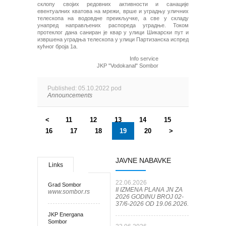
склопу својих редовних активности и санације
евентуалних кватова на мрежи, врше и уградњу уличних
телескопа на водовдне преикључке, а све у складу
унапред направљених распореда уградње. Током
протеклог дана саниран је квар у улици Шикарски пут и
извршена уградња телескопа у улици Партизанска испред
кућног броја 1а.
Info service
JKP "Vodokanal" Sombor
Published: 05.10.2022 pod
Announcements
<
11
12
13
14
15
16
17
18
19
20
>
JAVNE NABAVKE
Links
22.06.2026
Grad Sombor
II IZMENA PLANA JN ZA
www.sombor.rs
2026 GODINU BROJ 02-
37/6-2026 OD 19.06.2026.
JKP Energana
Sombor