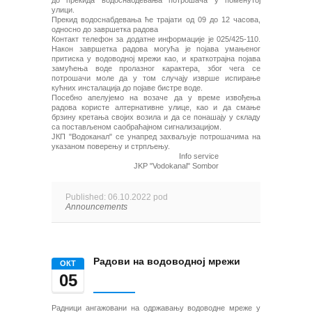
до прекида водоснабдевања потрошача у поменутој
улици.
Прекид водоснабдевања ће трајати од 09 до 12 часова,
односно до завршетка радова
Контакт телефон за додатне информације је 025/425-110.
Након завршетка радова могућа је појава умањеног
притиска у водоводној мрежи као, и краткотрајна појава
замућења воде пролазног карактера, због чега се
потрошачи моле да у том случају изврше испирање
кућних инсталација до појаве бистре воде.
Посебно апелујемо на возаче да у време извођења
радова користе алтернативне улице, као и да смање
брзину кретања својих возила и да се понашају у складу
са постављеном саобраћајном сигнализацијом.
ЈКП "Водоканал" се унапред захваљује потрошачима на
указаном поверењу и стрпљењу.
Info service
JKP "Vodokanal" Sombor
Published: 06.10.2022 pod
Announcements
Радови на водоводној мрежи
ОКТ
05
Радници ангажовани на одржавању водоводне мреже у