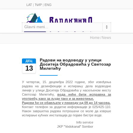
LAT
|
ЋИР
|
ENG
Glavni meni...
Home
News
Радови на водоводу у улици
ДЕЦ
Доситеја Обрадовића у Светозар
13
Милетићу
У четвртак, 15. децембра 2022 године, због извођења
радова на дезинфекцији и испирању дела водоводне
линије у улици Доситеја Обрадовића у насељеном месту
Светозар Милетићу,
вода неће бити исправна за
употребу, како за људе тако и за животиње.
Радови ће се обављати у периоду од 09 до 14 часова.
Контакт телефон за додатне информације је 025/425-110.
Након завршетка радова потрошачи се моле да изврше
испирање кућних инсталација до појаве бистре воде.
Info service
JKP "Vodokanal" Sombor