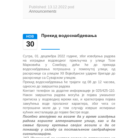
Published: 13.12.2022 pod
Announcements
Прекид водоснабдевања
НОВ
30
Сутра, 01. децембра 2022 године, због извођења радова
на изградњи водоводног прикључка у улици Тозе
Марковића у Сомбору, доћи ће до прекида
водоснабдевања потрошача у поменутој улици, од
раскрснице са улицом XII Војвођанске ударне бригаде до
раскрснице са Сувајском улицом.
Прекид водоснабдевања ће трајати од 08 до 12 часова,
односно до завршетка радова
Контакт телефон за додатне информације је 025/425-110.
Након завршетка радова могућа је појава умањеног
притиска у водоводној мрежи као, и краткотрајна појава
замућења воде пролазног карактера, због чега се
потрошачи моле да у том случају изврше испирање
кућних инсталација до појаве бистре воде.
Посебно апелујемо на возаче да у време извођења
радова користе алтернативне улице, као и да
смање брзину кретања својих возила и да се
понашају у складу са постављеном саобраћајном
сигнализацијом.