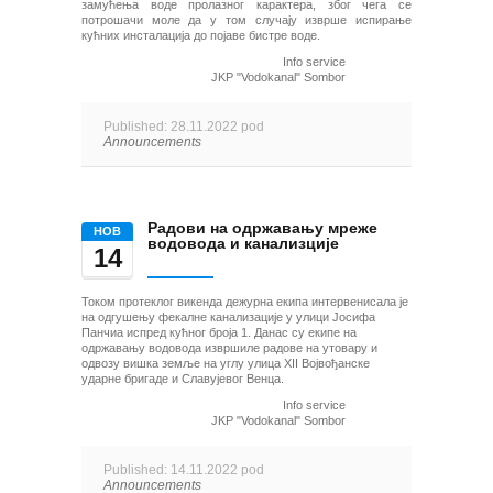
замућења воде пролазног карактера, због чега се
потрошачи моле да у том случају изврше испирање
кућних инсталација до појаве бистре воде.
Info service
JKP "Vodokanal" Sombor
Published: 28.11.2022 pod
Announcements
Радови на одржавању мреже
НОВ
водовода и канализције
14
Током протеклог викенда дежурна екипа интервенисала је
на одгушењу фекалне канализације у улици Јосифа
Панчиа испред кућног броја 1. Данас су екипе на
одржавању водовода извршиле радове на утовару и
одвозу вишка земље на углу улица XII Војвођанске
ударне бригаде и Славујевог Венца.
Info service
JKP "Vodokanal" Sombor
Published: 14.11.2022 pod
Announcements