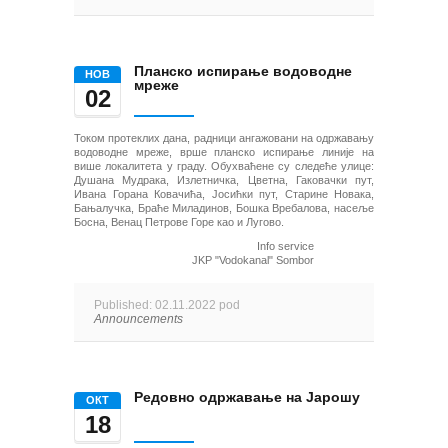
Планско испирање водоводне
НОВ
мреже
02
Током протеклих дана, радници ангажовани на одржавању
водоводне мреже, врше планско испирање линије на
више локалитета у граду. Обухваћене су следеће улице:
Душана Мудрака, Излетничка, Цветна, Гаковачки пут,
Ивана Горана Ковачића, Јосићки пут, Старине Новака,
Бањалучка, Браће Миладинов, Бошка Вребалова, насеље
Босна, Венац Петрове Горе као и Лугово.
Info service
JKP "Vodokanal" Sombor
Published: 02.11.2022 pod
Announcements
Редовно одржавање на Јарошу
ОКТ
18