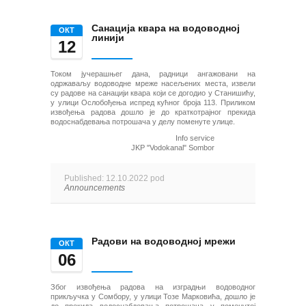
Санација квара на водоводној
ОКТ
линији
12
Током јучерашњег дана, радници ангажовани на
одржаваљу водоводне мреже насељених места, извели
су радове на санацији квара који се догодио у Станишићу,
у улици Ослобођења испред кућног броја 113. Приликом
извођења радова дошло је до краткотрајног прекида
водоснабдевања потрошача у делу поменуте улице.
Info service
JKP "Vodokanal" Sombor
Published: 12.10.2022 pod
Announcements
Радови на водоводној мрежи
ОКТ
06
Због извођења радова на изградњи водоводног
прикључка у Сомбору, у улици Тозе Марковића, дошло је