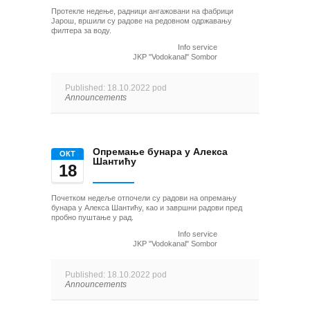
Протекле недење, радници ангажовани на фабрици
Јарош, вршили су радове на редовном одржавању
филтера за воду.
Info service
JKP "Vodokanal" Sombor
Published: 18.10.2022 pod
Announcements
Опремање бунара у Алекса
ОКТ
Шантићу
18
Почетком недеље отпочели су радови на опремању
бунара у Алекса Шантићу, као и завршни радови пред
пробно пуштање у рад.
Info service
JKP "Vodokanal" Sombor
Published: 18.10.2022 pod
Announcements