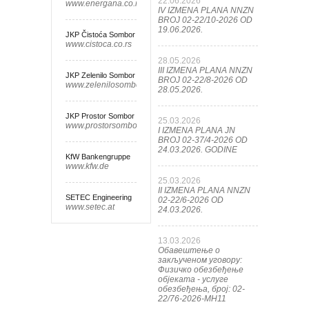
22.06.2026
www.energana.co.rs
IV IZMENA PLANA NNZN
BROJ 02-22/10-2026 OD
19.06.2026.
JKP Čistoća Sombor
www.cistoca.co.rs
28.05.2026
III IZMENA PLANA NNZN
JKP Zelenilo Sombor
BROJ 02-22/8-2026 OD
www.zelenilosombor.co.rs
28.05.2026.
JKP Prostor Sombor
25.03.2026
www.prostorsombor.rs
I IZMENA PLANA JN
BROJ 02-37/4-2026 OD
24.03.2026. GODINE
KfW Bankengruppe
www.kfw.de
25.03.2026
II IZMENA PLANA NNZN
SETEC Engineering
02-22/6-2026 OD
www.setec.at
24.03.2026.
13.03.2026
Обавештење о
закљученом уговору:
Физичко обезбеђење
објеката - услуге
обезбеђења, број: 02-
22/76-2026-МН11