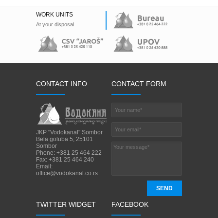
WORK UNITS
At your disposal
CONTACT INFO
CONTACT FORM
JKP "Vodokanal" Sombor
Bela goluba 5, 25101
Sombor
Phone: +381 25 464 222
Fax: +381 25 464 240
Email:
office@vodokanal.co.rs
SEND
TWITTER WIDGET
FACEBOOK